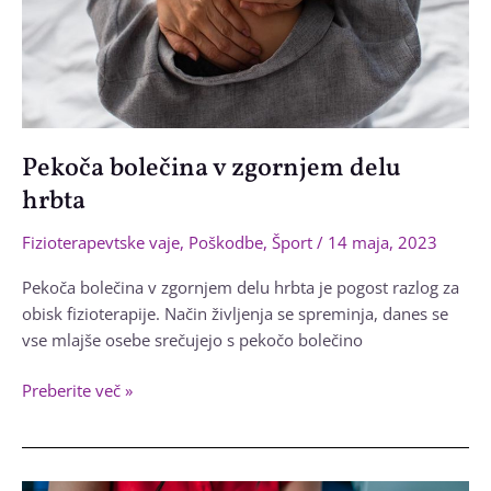
Pekoča bolečina v zgornjem delu
hrbta
Fizioterapevtske vaje
,
Poškodbe
,
Šport
/
14 maja, 2023
Pekoča bolečina v zgornjem delu hrbta je pogost razlog za
obisk fizioterapije. Način življenja se spreminja, danes se
vse mlajše osebe srečujejo s pekočo bolečino
Pekoča
Preberite več »
bolečina
v
zgornjem