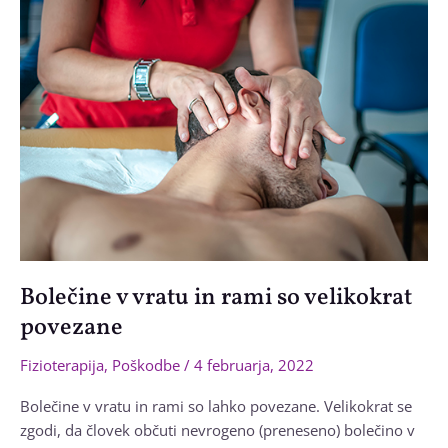
delu
hrbta
Bolečine v vratu in rami so velikokrat
povezane
Fizioterapija
,
Poškodbe
/
4 februarja, 2022
Bolečine v vratu in rami so lahko povezane. Velikokrat se
zgodi, da človek občuti nevrogeno (preneseno) bolečino v