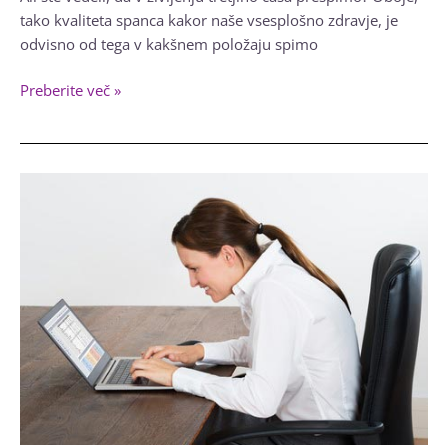
tako kvaliteta spanca kakor naše vsesplošno zdravje, je
odvisno od tega v kakšnem položaju spimo
Načini
Preberite več »
za
izboljšanje
spanca
na
katere
nikoli
ne
bi
pomislili