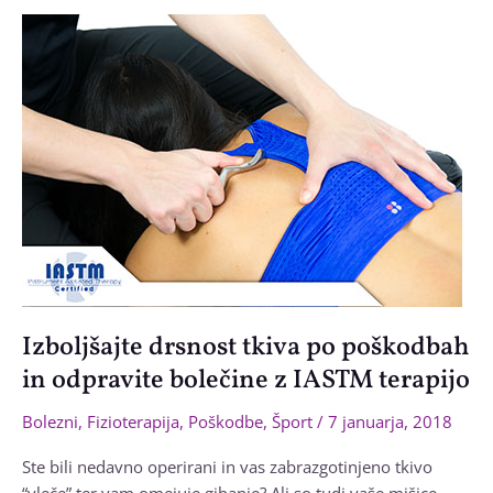
v
vratu
se
lahko
skriva
tudi
drugje
Izboljšajte drsnost tkiva po poškodbah
in odpravite bolečine z IASTM terapijo
Bolezni
,
Fizioterapija
,
Poškodbe
,
Šport
/
7 januarja, 2018
Ste bili nedavno operirani in vas zabrazgotinjeno tkivo
“vleče” ter vam omejuje gibanje? Ali so tudi vaše mišice