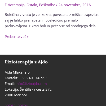
Fizioterapija
,
Ostalo
,
Poškodbe
/
24 novembra, 2016
Bolečina v vratu je velikokrat povezana z mišico trapezius,
saj je lahko prenapeta in posledično premalo
prekrvavljena. Hkrati boli in peče vse od spodnjega dela
Bolečina
Preberite več »
v
vratu
–
10
Fizioterapija z Ajdo
razlogov
za
Ajda Mlakar s.p.
nastanek
Kontakt: +386 40 166 995
bolečine
Email:
info@fizioajda.com
v
Lokacija: Šentiljska cesta 37c,
mišici
2000 Maribor
trapezius
Splošni pogoji