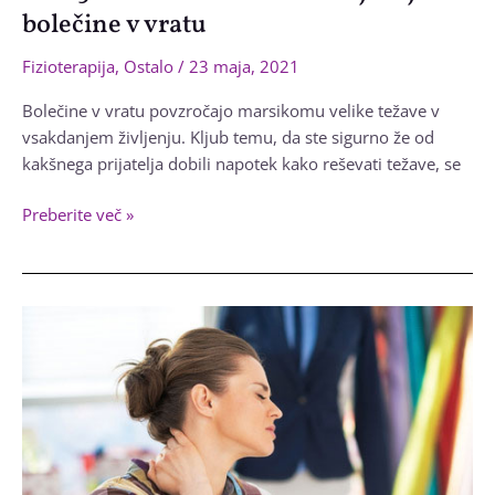
bolečine v vratu
Fizioterapija
,
Ostalo
/
23 maja, 2021
Bolečine v vratu povzročajo marsikomu velike težave v
vsakdanjem življenju. Kljub temu, da ste sigurno že od
kakšnega prijatelja dobili napotek kako reševati težave, se
TOP
Preberite več »
5
Amazon
izdelkov
za
lajšanje
bolečine
v
vratu