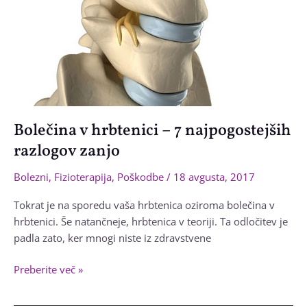
Bolečina v hrbtenici – 7 najpogostejših
razlogov zanjo
Bolezni
,
Fizioterapija
,
Poškodbe
/
18 avgusta, 2017
Tokrat je na sporedu vaša hrbtenica oziroma bolečina v
hrbtenici. Še natančneje, hrbtenica v teoriji. Ta odločitev je
padla zato, ker mnogi niste iz zdravstvene
Bolečina
Preberite več »
v
hrbtenici