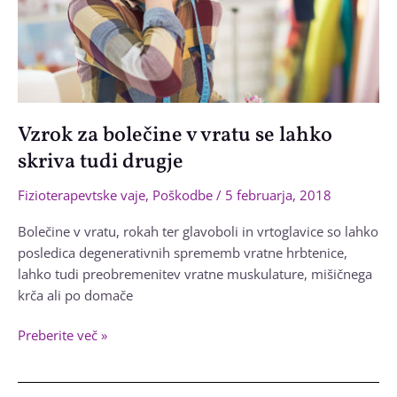
Vzrok za bolečine v vratu se lahko
skriva tudi drugje
Fizioterapevtske vaje
,
Poškodbe
/
5 februarja, 2018
Bolečine v vratu, rokah ter glavoboli in vrtoglavice so lahko
posledica degenerativnih sprememb vratne hrbtenice,
lahko tudi preobremenitev vratne muskulature, mišičnega
krča ali po domače
Vzrok
Preberite več »
za
bolečine