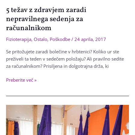
5 težav z zdravjem zaradi
nepravilnega sedenja za
računalnikom
Fizioterapija
,
Ostalo
,
Poškodbe
/
24 aprila, 2017
Se pritožujete zaradi bolečine v hrbtenici? Koliko ur ste
preživeli ta teden v sedečem položaju? Ali pravilno sedite
za računalnikom? Prisiljena in dolgotrajna drža, ki
5
Preberite več »
težav
z
zdravjem
zaradi
nepravilnega
sedenja
za