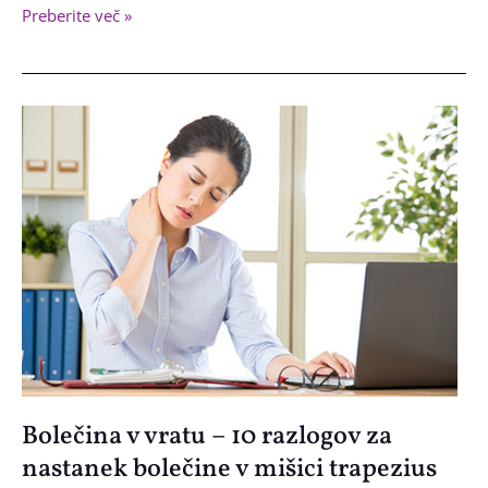
®
AntiGravity
Preberite več »
Fitness
vadba
skozi
fizioterapijo
Bolečina v vratu – 10 razlogov za
nastanek bolečine v mišici trapezius