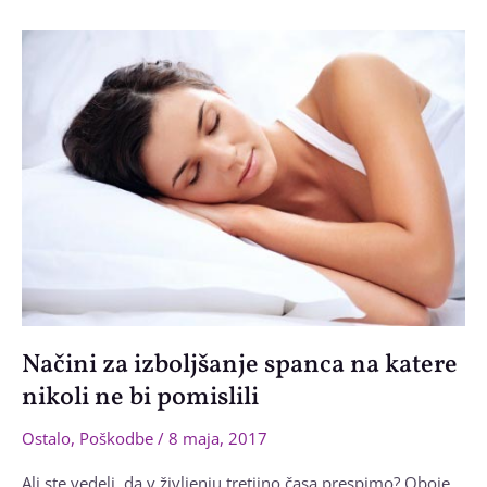
–
7
najpogostejših
razlogov
zanjo
Načini za izboljšanje spanca na katere
nikoli ne bi pomislili
Ostalo
,
Poškodbe
/
8 maja, 2017
Ali ste vedeli, da v življenju tretjino časa prespimo? Oboje,