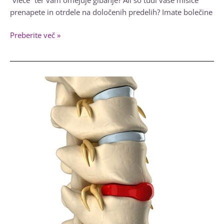
prenapete in otrdele na določenih predelih? Imate bolečine
Izboljšajte
Preberite več »
drsnost
tkiva
po
poškodbah
in
odpravite
bolečine
z
IASTM
terapijo