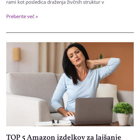
rami kot posledica draženja živčnih struktur v
Bolečine
Preberite več »
v
vratu
in
rami
so
velikokrat
povezane
TOP 5 Amazon izdelkov za lajšanje