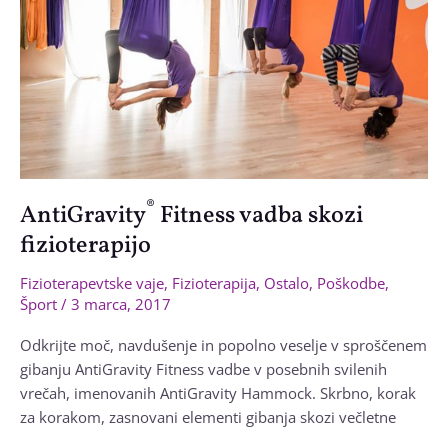
računalnikom
®
AntiGravity
Fitness vadba skozi
fizioterapijo
Fizioterapevtske vaje
,
Fizioterapija
,
Ostalo
,
Poškodbe
,
Šport
/
3 marca, 2017
Odkrijte moč, navdušenje in popolno veselje v sproščenem
gibanju AntiGravity Fitness vadbe v posebnih svilenih
vrečah, imenovanih AntiGravity Hammock. Skrbno, korak
za korakom, zasnovani elementi gibanja skozi večletne