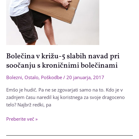
Bolečina v križu-5 slabih navad pri
soočanju s kroničnimi bolečinami
Bolezni
,
Ostalo
,
Poškodbe
/
20 januarja, 2017
Emšo je hudič. Pa ne se zgovarjati samo na to. Kdo je v
zadnjem času naredil kaj koristnega za svoje dragoceno
telo? Najbrž redki, pa
Bolečina
Preberite več »
v
križu-