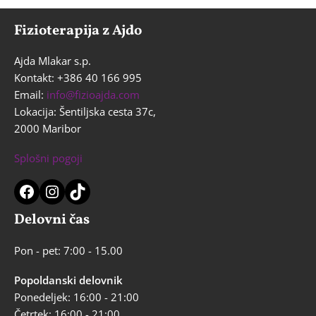
5
slabih
Fizioterapija z Ajdo
navad
pri
Ajda Mlakar s.p.
soočanju
Kontakt: +386 40 166 995
s
Email:
info@fizioajda.com
kroničnimi
Lokacija: Šentiljska cesta 37c,
bolečinami
2000 Maribor
Splošni pogoji
Facebook
Instagram
TikTok
Delovni čas
Pon - pet: 7:00 - 15.00
Popoldanski delovnik
Ponedeljek: 16:00 - 21:00
Četrtek: 16:00 - 21:00