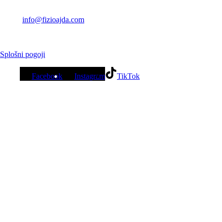
Ajda Mlakar s.p.
Kontakt: +386 40 166 995
Email:
info@fizioajda.com
Lokacija: Šentiljska cesta 37c,
2000 Maribor
Splošni pogoji
Facebook
Instagram
TikTok
Delovni čas
Pon - pet: 7:00 - 15.00
Popoldanski delovnik
Ponedeljek: 16:00 - 21:00
Četrtek: 16:00 - 21:00
Potrebno se je predhodno naročiti.
Storitve