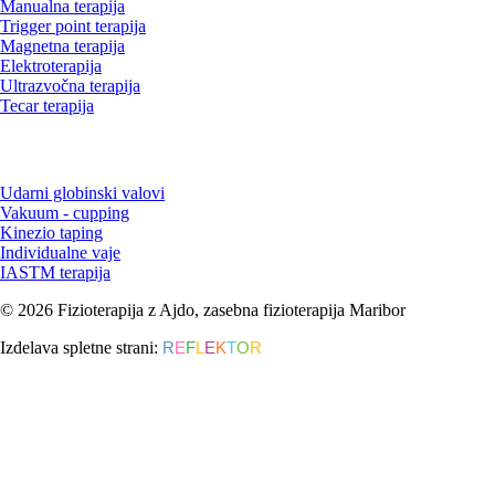
Manualna terapija
Trigger point terapija
Magnetna terapija
Elektroterapija
Ultrazvočna terapija
Tecar terapija
Udarni globinski valovi
Vakuum - cupping
Kinezio taping
Individualne vaje
IASTM terapija
© 2026 Fizioterapija z Ajdo, zasebna fizioterapija Maribor
Izdelava spletne strani:
R
E
F
L
E
K
T
O
R
Marketing