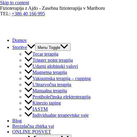
Skip to content
Fizioterapija z Ajdo - Zasebna fizioterapija v Mariboru
TEL:
+386 40 166 995
Domov
Storitve
Menu Toggle
Tecar terapija
Trigger point terapija
Udarni globinski valovi
Magnetna terapija
Vakuumska terapija – cupping
Ultrazvočna terapija
Manualna terapija
Protibolečinska elektroterapija
Kinezio taping
IASTM
Individualne terapevtske vaje
Blog
Brezplačna zbirka vaj
ONLINE POSVET