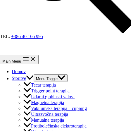
TEL:
+386 40 166 995
Main Menu
Domov
Storitve
Menu Toggle
Tecar terapija
Trigger point terapija
Udarni globinski valovi
Magnetna terapija
Vakuumska terapija – cupping
Ultrazvočna terapija
Manualna terapija
Protibolečinska elektroterapija