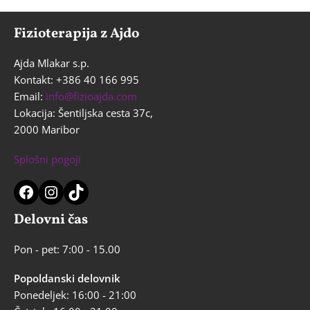
rešljiva
le
Fizioterapija z Ajdo
z
endoprotezo
Ajda Mlakar s.p.
Kontakt: +386 40 166 995
Email:
info@fizioajda.com
Lokacija: Šentiljska cesta 37c,
2000 Maribor
Splošni pogoji
Facebook
Instagram
TikTok
Delovni čas
Pon - pet: 7:00 - 15.00
Popoldanski delovnik
Ponedeljek: 16:00 - 21:00