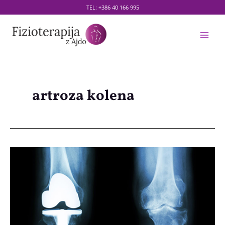
Skip
TEL:
+386 40 166 995
to
content
Main
Men
artroza kolena