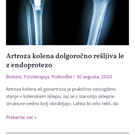
Artroza kolena dolgoročno rešljiva le
z endoprotezo
Bolezni
,
Fizioterapija
,
Poškodbe
/
30 avgusta, 2020
Artroza kolena ali gonartroza je praktično neizogibno
stanje v kolenskem sklepu, saj se s starostjo sklepne
strukture vedno bolj obrabljajo. Lahko bi celo rekli, da
Artroza
Preberite več »
kolena
dolgoročno