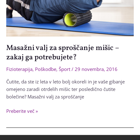
Masažni valj za sproščanje mišic –
zakaj ga potrebujete?
Fizioterapija
,
Poškodbe
,
Šport
/
29 novembra, 2016
Čutite, da ste iz leta v leto bolj okoreli in je vaše gibanje
omejeno zaradi otrdelih mišic ter posledično čutite
bolečine? Masažni valj za sproščanje
Masažni
Preberite več »
valj
za
sproščanje