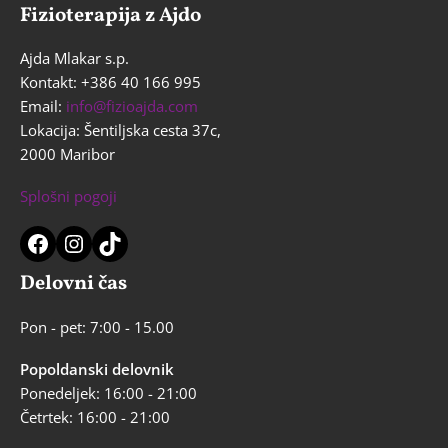
mišic
Fizioterapija z Ajdo
–
zakaj
Ajda Mlakar s.p.
ga
Kontakt: +386 40 166 995
potrebujete?
Email:
info@fizioajda.com
Lokacija: Šentiljska cesta 37c,
2000 Maribor
Splošni pogoji
Facebook
Instagram
TikTok
Delovni čas
Pon - pet: 7:00 - 15.00
Popoldanski delovnik
Ponedeljek: 16:00 - 21:00
Četrtek: 16:00 - 21:00