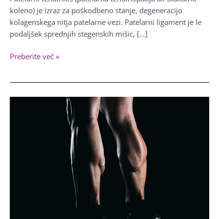
koleno) je izraz za poškodbeno stanje, degeneracijo
kolagenskega nitja patelarne vezi. Patelarni ligament je le
podaljšek sprednjih stegenskih mišic, […]
Fizioterapija
Preberite več »
za
patelarni
tendinitis
ali
skakalno
koleno