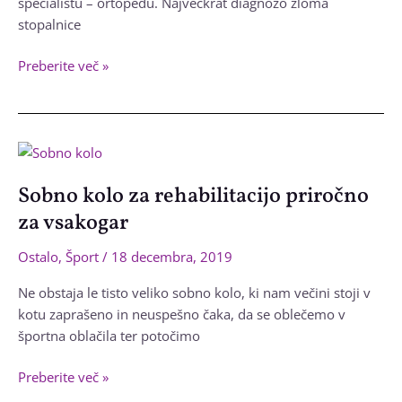
specialistu – ortopedu. Največkrat diagnozo zloma
stopalnice
Stresni
Preberite več »
zlom
stopalnice
in
okrevanje
Sobno kolo za rehabilitacijo priročno
za vsakogar
Ostalo
,
Šport
/
18 decembra, 2019
Ne obstaja le tisto veliko sobno kolo, ki nam večini stoji v
kotu zaprašeno in neuspešno čaka, da se oblečemo v
športna oblačila ter potočimo
Sobno
Preberite več »
kolo