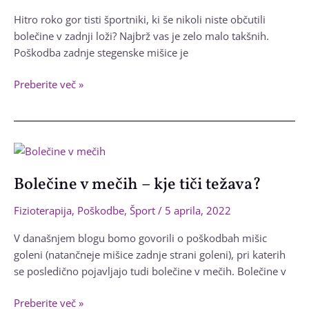
Hitro roko gor tisti športniki, ki še nikoli niste občutili
bolečine v zadnji loži? Najbrž vas je zelo malo takšnih.
Poškodba zadnje stegenske mišice je
Bolečine
Preberite več »
v
zadnji
loži
(tudi
zaradi
Bolečine v mečih – kje tiči težava?
nesorazmerja
v
Fizioterapija
,
Poškodbe
,
Šport
/
5 aprila, 2022
moči
mišic)
V današnjem blogu bomo govorili o poškodbah mišic
goleni (natančneje mišice zadnje strani goleni), pri katerih
se posledično pojavljajo tudi bolečine v mečih. Bolečine v
Bolečine
Preberite več »