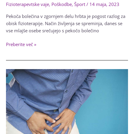
Fizioterapevtske vaje
,
Poškodbe
,
Šport
/
14 maja, 2023
Pekoča bolečina v zgornjem delu hrbta je pogost razlog za
obisk fizioterapije. Način življenja se spreminja, danes se
vse mlajše osebe srečujejo s pekočo bolečino
Pekoča
Preberite več »
bolečina
v
zgornjem
delu
hrbta