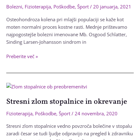
razlogi
Bolezni
,
Fizioterapija
,
Poškodbe
,
Šport
/
20 januarja, 2021
Osteohondroza kolena pri mlajši populaciji se kaže kot
moten normalni proces kostne rasti. Mednje prištevamo
najpogostejše bolezni imenovane Mb. Osgood Schlatter,
Sinding Larsen-Johansson sindrom in
Osteohondroza
Preberite več »
kolena
(pri
mlajši
populaciji)
Stresni zlom stopalnice in okrevanje
Fizioterapija
,
Poškodbe
,
Šport
/
24 novembra, 2020
Stresni zlom stopalnice vedno povzroča bolečine v stopalu
zaradi česar se tudi ljudje odpravijo na pregled k zdravniku