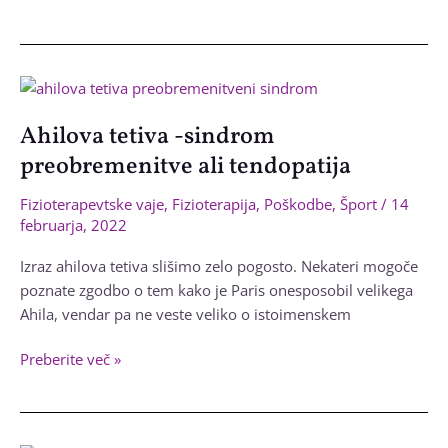
v
mečih
–
kje
tiči
Ahilova tetiva -sindrom
težava?
preobremenitve ali tendopatija
Fizioterapevtske vaje
,
Fizioterapija
,
Poškodbe
,
Šport
/
14
februarja, 2022
Izraz ahilova tetiva slišimo zelo pogosto. Nekateri mogoče
poznate zgodbo o tem kako je Paris onesposobil velikega
Ahila, vendar pa ne veste veliko o istoimenskem
Ahilova
Preberite več »
tetiva
-
sindrom