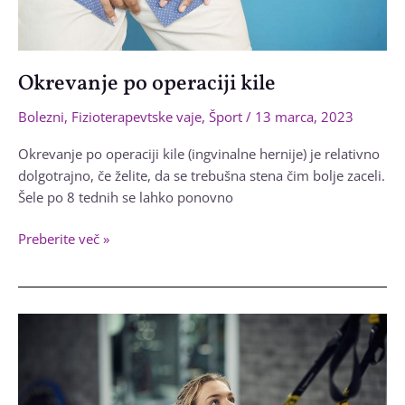
Okrevanje po operaciji kile
Bolezni
,
Fizioterapevtske vaje
,
Šport
/
13 marca, 2023
Okrevanje po operaciji kile (ingvinalne hernije) je relativno
dolgotrajno, če želite, da se trebušna stena čim bolje zaceli.
Šele po 8 tednih se lahko ponovno
Okrevanje
Preberite več »
po
operaciji
kile