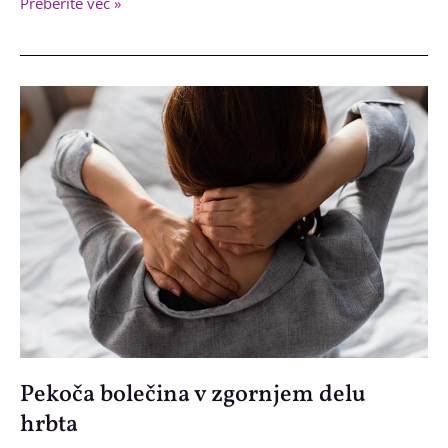
Golf
Preberite več »
komolec
(plezalski
komolec)-
bolečina
na
notranji
strani
komolca
Pekoča bolečina v zgornjem delu
hrbta