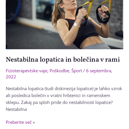
Nestabilna lopatica in bolečina v rami
Fizioterapevtske vaje
,
Poškodbe
,
Šport
/
6 septembra,
2022
Nestabilna lopatica (tudi diskinezija lopatice) je lahko vzrok
ali posledica bolečin v vratni hrbtenici in ramenskem
sklepu. Zakaj pa sploh pride do nestabilnosti lopatice?
Nestabilna
Nestabilna
Preberite več »
lopatica