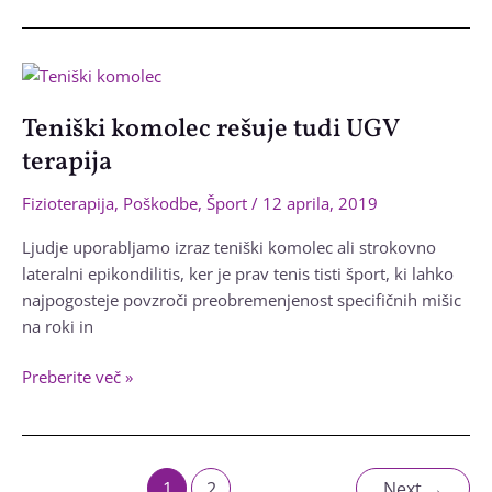
za
rehabilitacijo
priročno
za
Teniški komolec rešuje tudi UGV
vsakogar
terapija
Fizioterapija
,
Poškodbe
,
Šport
/
12 aprila, 2019
Ljudje uporabljamo izraz teniški komolec ali strokovno
lateralni epikondilitis, ker je prav tenis tisti šport, ki lahko
najpogosteje povzroči preobremenjenost specifičnih mišic
na roki in
Teniški
Preberite več »
komolec
rešuje
tudi
Post
UGV
1
2
Next
→