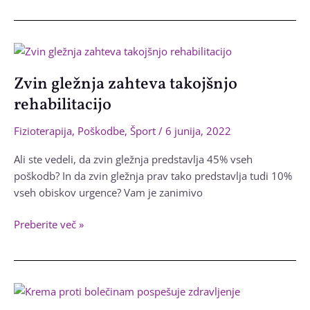
in
bolečina
v
rami
Zvin gležnja zahteva takojšnjo
rehabilitacijo
Fizioterapija
,
Poškodbe
,
Šport
/
6 junija, 2022
Ali ste vedeli, da zvin gležnja predstavlja 45% vseh
poškodb? In da zvin gležnja prav tako predstavlja tudi 10%
vseh obiskov urgence? Vam je zanimivo
Zvin
Preberite več »
gležnja
zahteva
takojšnjo
rehabilitacijo