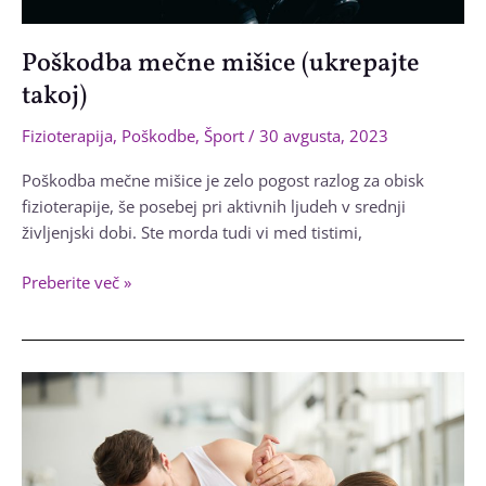
Poškodba mečne mišice (ukrepajte
takoj)
Fizioterapija
,
Poškodbe
,
Šport
/
30 avgusta, 2023
Poškodba mečne mišice je zelo pogost razlog za obisk
fizioterapije, še posebej pri aktivnih ljudeh v srednji
življenjski dobi. Ste morda tudi vi med tistimi,
Poškodba
Preberite več »
mečne
mišice
(ukrepajte
takoj)