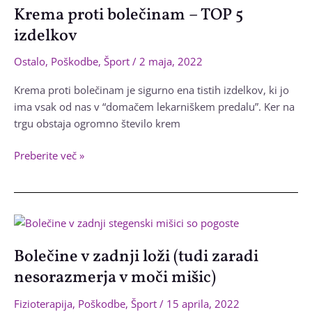
Krema proti bolečinam – TOP 5
izdelkov
Ostalo
,
Poškodbe
,
Šport
/
2 maja, 2022
Krema proti bolečinam je sigurno ena tistih izdelkov, ki jo
ima vsak od nas v “domačem lekarniškem predalu”. Ker na
trgu obstaja ogromno število krem
Krema
Preberite več »
proti
bolečinam
–
TOP
5
Bolečine v zadnji loži (tudi zaradi
izdelkov
nesorazmerja v moči mišic)
Fizioterapija
,
Poškodbe
,
Šport
/
15 aprila, 2022