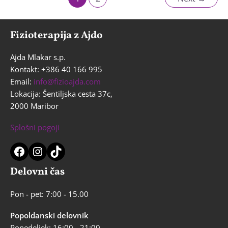
pagination
terapija
Fizioterapija z Ajdo
Ajda Mlakar s.p.
Kontakt: +386 40 166 995
Email:
info@fizioajda.com
Lokacija: Šentiljska cesta 37c,
2000 Maribor
Splošni pogoji
Facebook
Instagram
TikTok
Delovni čas
Pon - pet: 7:00 - 15.00
Popoldanski delovnik
Ponedeljek: 16:00 - 21:00