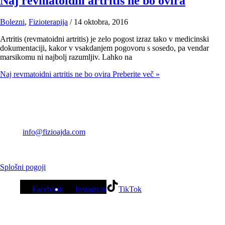
Naj revmatoidni artritis ne bo ovira
Bolezni
,
Fizioterapija
/
14 oktobra, 2016
Artritis (revmatoidni artritis) je zelo pogost izraz tako v medicinski
dokumentaciji, kakor v vsakdanjem pogovoru s sosedo, pa vendar
marsikomu ni najbolj razumljiv. Lahko na
Naj revmatoidni artritis ne bo ovira
Preberite več »
Fizioterapija z Ajdo
Ajda Mlakar s.p.
Kontakt: +386 40 166 995
Email:
info@fizioajda.com
Lokacija: Šentiljska cesta 37c,
2000 Maribor
Splošni pogoji
Facebook
Instagram
TikTok
Delovni čas