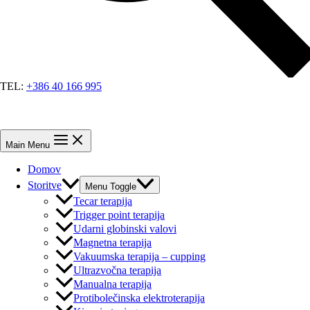
TEL:
+386 40 166 995
Main Menu
Domov
Storitve
Menu Toggle
Tecar terapija
Trigger point terapija
Udarni globinski valovi
Magnetna terapija
Vakuumska terapija – cupping
Ultrazvočna terapija
Manualna terapija
Protibolečinska elektroterapija