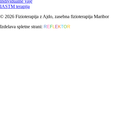
Individualne vaje
IASTM terapija
© 2026 Fizioterapija z Ajdo, zasebna fizioterapija Maribor
Izdelava spletne strani:
R
E
F
L
E
K
T
O
R
Marketing