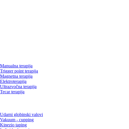
Pon - pet: 7:00 - 15.00
Popoldanski delovnik
Ponedeljek: 16:00 - 21:00
Četrtek: 16:00 - 21:00
Potrebno se je predhodno naročiti.
Storitve
Manualna terapija
Trigger point terapija
Magnetna terapija
Elektroterapija
Ultrazvočna terapija
Tecar terapija
Udarni globinski valovi
Vakuum - cupping
Kinezio taping