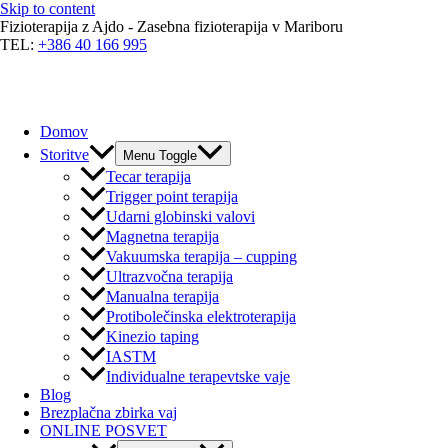
Skip to content
Fizioterapija z Ajdo - Zasebna fizioterapija v Mariboru
TEL:
+386 40 166 995
Domov
Storitve
Menu Toggle
Tecar terapija
Trigger point terapija
Udarni globinski valovi
Magnetna terapija
Vakuumska terapija – cupping
Ultrazvočna terapija
Manualna terapija
Protibolečinska elektroterapija
Kinezio taping
IASTM
Individualne terapevtske vaje
Blog
Brezplačna zbirka vaj
ONLINE POSVET