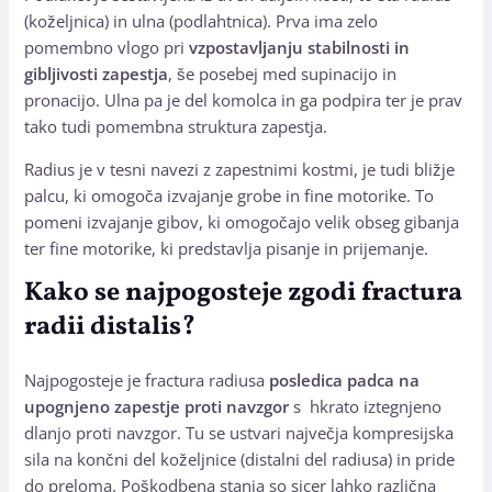
(koželjnica) in ulna (podlahtnica). Prva ima zelo
pomembno vlogo pri
vzpostavljanju stabilnosti in
gibljivosti zapestja
, še posebej med supinacijo in
pronacijo. Ulna pa je del komolca in ga podpira ter je prav
tako tudi pomembna struktura zapestja.
Radius je v tesni navezi z zapestnimi kostmi, je tudi bližje
palcu, ki omogoča izvajanje grobe in fine motorike. To
pomeni izvajanje gibov, ki omogočajo velik obseg gibanja
ter fine motorike, ki predstavlja pisanje in prijemanje.
Kako se najpogosteje zgodi fractura
radii distalis?
Najpogosteje je fractura radiusa
posledica padca na
upognjeno zapestje proti navzgor
s hkrato iztegnjeno
dlanjo proti navzgor. Tu se ustvari največja kompresijska
sila na končni del koželjnice (distalni del radiusa) in pride
do preloma. Poškodbena stanja so sicer lahko različna