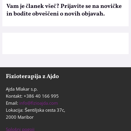
Vam je članek všeč? Prijavite se na novičke
in bodite obveščeni o novih objavah.
Fizioterapija z Ajdo
Ajda Mlakar s.p.
Kontakt: +386 40 166 995
Email:
info@fizioajda.com
Lokacija: Šentiljska cesta 37c,
2000 Maribor
Splošni pogoji