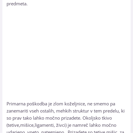
predmeta.
Primarna poškodba je zlom koželjnice, ne smemo pa
zanemariti vseh ostalih, mehkih struktur v tem predelu, ki
so prav tako lahko močno prizadete. Okoljsko tkivo
(tetive,mišice,ligamenti, živci) je namreč lahko močno
udarjeno, vneto, nategnjeno…Prizadete so tetive mišic za