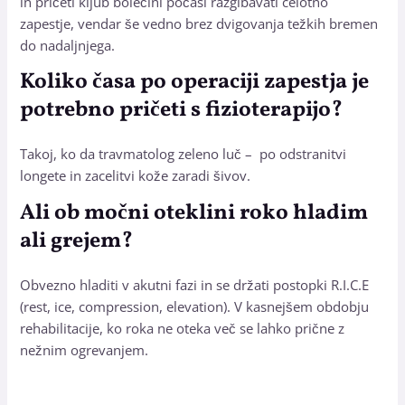
in pričeti kljub bolečini počasi razgibavati celotno
zapestje, vendar še vedno brez dvigovanja težkih bremen
do nadaljnjega.
Koliko časa po operaciji zapestja je
potrebno pričeti s fizioterapijo?
Takoj, ko da travmatolog zeleno luč – po odstranitvi
longete in zacelitvi kože zaradi šivov.
Ali ob močni oteklini roko hladim
ali grejem?
Obvezno hladiti v akutni fazi in se držati postopki R.I.C.E
(rest, ice, compression, elevation). V kasnejšem obdobju
rehabilitacije, ko roka ne oteka več se lahko prične z
nežnim ogrevanjem.