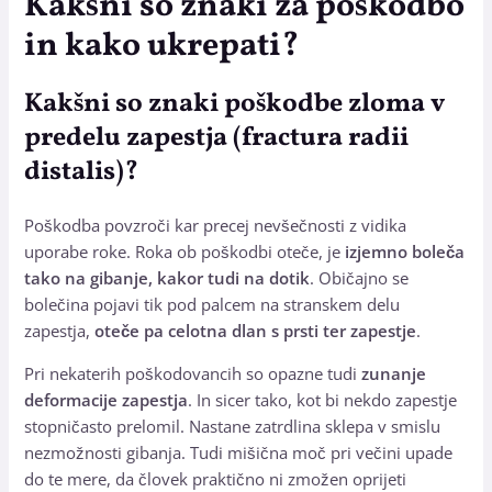
Kakšni so znaki za poškodbo
in kako ukrepati?
Kakšni so znaki poškodbe zloma v
predelu zapestja (fractura radii
distalis)?
Poškodba povzroči kar precej nevšečnosti z vidika
uporabe roke. Roka ob poškodbi oteče, je
izjemno boleča
tako na gibanje, kakor tudi na dotik
. Običajno se
bolečina pojavi tik pod palcem na stranskem delu
zapestja,
oteče pa celotna dlan s prsti ter zapestje
.
Pri nekaterih poškodovancih so opazne tudi
zunanje
deformacije zapestja
. In sicer tako, kot bi nekdo zapestje
stopničasto prelomil. Nastane zatrdlina sklepa v smislu
nezmožnosti gibanja. Tudi mišična moč pri večini upade
do te mere, da človek praktično ni zmožen oprijeti