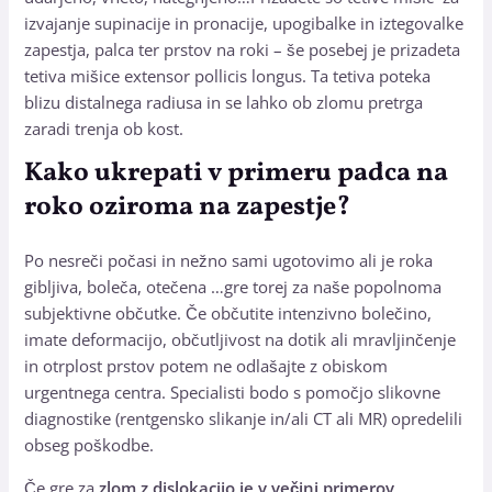
izvajanje supinacije in pronacije, upogibalke in iztegovalke
zapestja, palca ter prstov na roki – še posebej je prizadeta
tetiva mišice extensor pollicis longus. Ta tetiva poteka
blizu distalnega radiusa in se lahko ob zlomu pretrga
zaradi trenja ob kost.
Kako ukrepati v primeru padca na
roko oziroma na zapestje?
Po nesreči počasi in nežno sami ugotovimo ali je roka
gibljiva, boleča, otečena …gre torej za naše popolnoma
subjektivne občutke. Če občutite intenzivno bolečino,
imate deformacijo, občutljivost na dotik ali mravljinčenje
in otrplost prstov potem ne odlašajte z obiskom
urgentnega centra. Specialisti bodo s pomočjo slikovne
diagnostike (rentgensko slikanje in/ali CT ali MR) opredelili
obseg poškodbe.
Če gre za
zlom z dislokacijo je v večini primerov