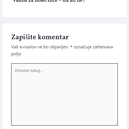
Vadba za nosečnice – da ali ne?
Zapišite komentar
Vaš e-naslov ne bo objavljen.
*
označuje zahtevana
polja
Vnesite
tukaj..