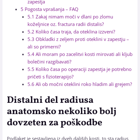
zapestja
5
Pogosta vprašanja – FAQ
5.1
Zakaj nimam moči v dlani po zlomu
koželjnice oz. fractura radii distalis?
5.2
Koliko časa traja, da oteklina izzveni?
5.3
Obkladki z zeljem proti oteklini v zapestju –
ali so primerni?
5.4
Ali moram po zacelitvi kosti mirovati ali kljub
bolečini razgibavati?
5.5
Koliko časa po operaciji zapestja je potrebno
pričeti s fizioterapijo?
5.6
Ali ob močni oteklini roko hladim ali grejem?
Distalni del radiusa
anatomsko nekoliko bolj
dovzeten za poškodbe
Podlaket je sestavljena iz dveh daljših kosti, to sta radius