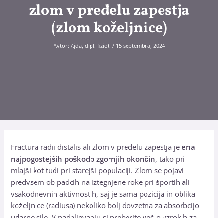
zlom v predelu zapestja
(zlom koželjnice)
Avtor:
Ajda, dipl. fiziot.
/
15 septembra, 2024
Fractura radii distalis ali zlom v predelu zapestja je
ena
najpogostejših poškodb zgornjih okončin
, tako pri
mlajši kot tudi pri starejši populaciji. Zlom se pojavi
predvsem ob padcih na iztegnjene roke pri športih ali
vsakodnevnih aktivnostih, saj je sama pozicija in oblika
koželjnice (radiusa) nekoliko bolj dovzetna za absorbcijo
udarne sile. V nadaljevanju si preberite več o vzrokih za