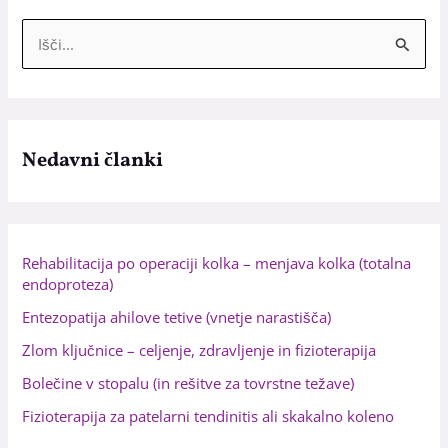
I
s
k
a
n
Nedavni članki
j
e
z
Rehabilitacija po operaciji kolka – menjava kolka (totalna
a
endoproteza)
:
Entezopatija ahilove tetive (vnetje narastišča)
Zlom ključnice – celjenje, zdravljenje in fizioterapija
Bolečine v stopalu (in rešitve za tovrstne težave)
Fizioterapija za patelarni tendinitis ali skakalno koleno