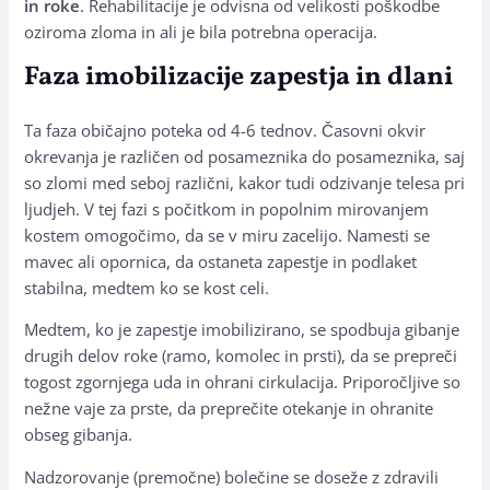
in roke
. Rehabilitacije je odvisna od velikosti poškodbe
oziroma zloma in ali je bila potrebna operacija.
Faza imobilizacije zapestja in dlani
Ta faza običajno poteka od 4-6 tednov. Časovni okvir
okrevanja je različen od posameznika do posameznika, saj
so zlomi med seboj različni, kakor tudi odzivanje telesa pri
ljudjeh. V tej fazi s počitkom in popolnim mirovanjem
kostem omogočimo, da se v miru zacelijo. Namesti se
mavec ali opornica, da ostaneta zapestje in podlaket
stabilna, medtem ko se kost celi.
Medtem, ko je zapestje imobilizirano, se spodbuja gibanje
drugih delov roke (ramo, komolec in prsti), da se prepreči
togost zgornjega uda in ohrani cirkulacija. Priporočljive so
nežne vaje za prste, da preprečite otekanje in ohranite
obseg gibanja.
Nadzorovanje (premočne) bolečine se doseže z zdravili