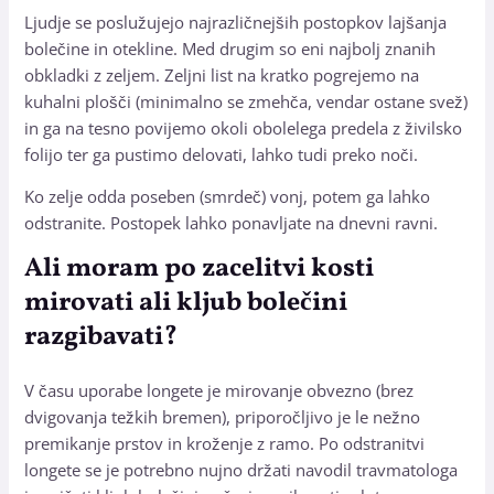
Ljudje se poslužujejo najrazličnejših postopkov lajšanja
bolečine in otekline. Med drugim so eni najbolj znanih
obkladki z zeljem. Zeljni list na kratko pogrejemo na
kuhalni plošči (minimalno se zmehča, vendar ostane svež)
in ga na tesno povijemo okoli obolelega predela z živilsko
folijo ter ga pustimo delovati, lahko tudi preko noči.
Ko zelje odda poseben (smrdeč) vonj, potem ga lahko
odstranite. Postopek lahko ponavljate na dnevni ravni.
Ali moram po zacelitvi kosti
mirovati ali kljub bolečini
razgibavati?
V času uporabe longete je mirovanje obvezno (brez
dvigovanja težkih bremen), priporočljivo je le nežno
premikanje prstov in kroženje z ramo. Po odstranitvi
longete se je potrebno nujno držati navodil travmatologa