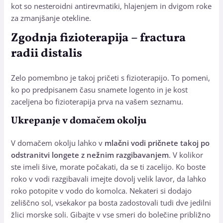
kot so nesteroidni antirevmatiki, hlajenjem in dvigom roke
za zmanjšanje otekline.
Zgodnja fizioterapija – fractura
radii distalis
Zelo pomembno je takoj pričeti s fizioterapijo. To pomeni,
ko po predpisanem času snamete logento in je kost
zaceljena bo fizioterapija prva na vašem seznamu.
Ukrepanje v domačem okolju
V domačem okolju lahko v
mlačni vodi pričnete takoj po
odstranitvi longete z nežnim razgibavanjem
. V kolikor
ste imeli šive, morate počakati, da se ti zacelijo. Ko boste
roko v vodi razgibavali imejte dovolj velik lavor, da lahko
roko potopite v vodo do komolca. Nekateri si dodajo
zeliščno sol, vsekakor pa bosta zadostovali tudi dve jedilni
žlici morske soli. Gibajte v vse smeri do bolečine približno