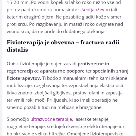
15-20 min. Po vodni kopeli si lahko roko nežno vse od
prstov pa do komolca pomasirate s
šentjanževim
(ali
katerim drugim) oljem. Ne pozabite gladiti kože v smeri
proti srcu. Po razgibavanju in masaži roko dvignete nad
višino srca, da ne pride do dodatnega otekanja.
Fizioterapija je obvezna – fractura radii
distalis
Obisk fizioterapije je nujen zaradi
protivnetne in
regeneracijske aparaturne podpore
ter
specialnih znanj
fizioterapevtov.
Ti bodo z manualnimi tehnikami sklepne
mobilizacije, razgibavanja ter vzpostavljanja elastičnosti
tkiva znatno izboljšali gibljivost prstov, dlani in zapestja
ter vrnili roki moč. Pri ljudeh, ki so imeli operacijo ne
smemo pozabiti tudi na mehčanje brazgotine.
S pomočjo
ultrazvočne terapije
, laserske terapije,
magnetne terapije, srednjefrekvenčne elektroterapije idr.
bo okrevanje veliko hitrejše. Omenjene fizioterapevtske