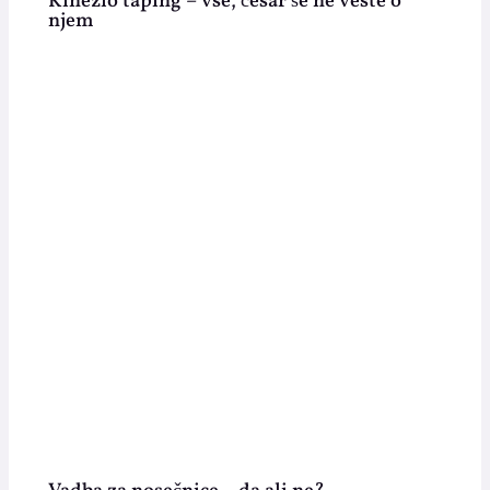
Kinezio taping – vse, česar še ne veste o
njem