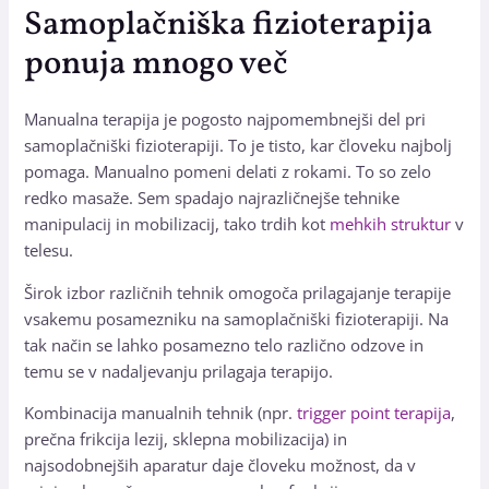
Samoplačniška fizioterapija
ponuja mnogo več
Manualna terapija je pogosto najpomembnejši del pri
samoplačniški fizioterapiji. To je tisto, kar človeku najbolj
pomaga. Manualno pomeni delati z rokami. To so zelo
redko masaže. Sem spadajo najrazličnejše tehnike
manipulacij in mobilizacij, tako trdih kot
mehkih struktur
v
telesu.
Širok izbor različnih tehnik omogoča prilagajanje terapije
vsakemu posamezniku na samoplačniški fizioterapiji. Na
tak način se lahko posamezno telo različno odzove in
temu se v nadaljevanju prilagaja terapijo.
Kombinacija manualnih tehnik (npr.
trigger point terapija
,
prečna frikcija lezij, sklepna mobilizacija) in
najsodobnejših aparatur daje človeku možnost, da v