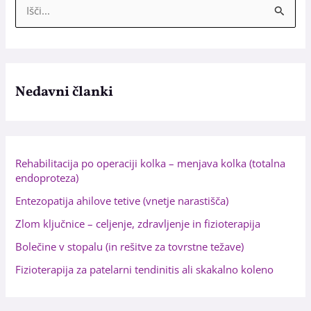
I
s
k
a
n
Nedavni članki
j
e
z
Rehabilitacija po operaciji kolka – menjava kolka (totalna
a
endoproteza)
:
Entezopatija ahilove tetive (vnetje narastišča)
Zlom ključnice – celjenje, zdravljenje in fizioterapija
Bolečine v stopalu (in rešitve za tovrstne težave)
Fizioterapija za patelarni tendinitis ali skakalno koleno