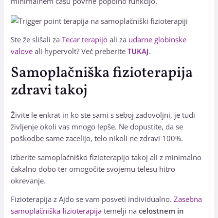
minimalnem času povrne popolno funkcijo.
Ste že slišali za
Tecar terapijo
ali za
udarne globinske
valove
ali hypervolt? Več preberite
TUKAJ
.
Samoplačniška fizioterapija
zdravi takoj
Živite le enkrat in ko ste sami s seboj zadovoljni, je tudi
življenje okoli vas mnogo lepše. Ne dopustite, da se
poškodbe same zacelijo, telo nikoli ne zdravi 100%.
Izberite samoplačniško fizioterapijo takoj ali z minimalno
čakalno dobo ter omogočite svojemu telesu hitro
okrevanje.
Fizioterapija z Ajdo se vam posveti individualno.
Zasebna
samoplačniška fizioterapija
temelji na
celostnem in