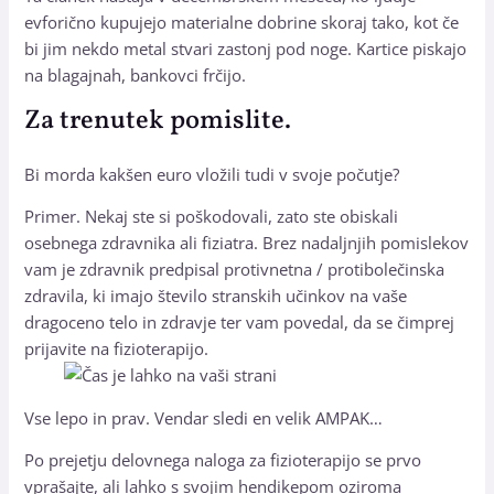
evforično kupujejo materialne dobrine skoraj tako, kot če
bi jim nekdo metal stvari zastonj pod noge. Kartice piskajo
na blagajnah, bankovci frčijo.
Za trenutek pomislite.
Bi morda kakšen euro vložili tudi v svoje počutje?
Primer. Nekaj ste si poškodovali, zato ste obiskali
osebnega zdravnika ali fiziatra. Brez nadaljnjih pomislekov
vam je zdravnik predpisal protivnetna / protibolečinska
zdravila, ki imajo število stranskih učinkov na vaše
dragoceno telo in zdravje ter vam povedal, da se čimprej
prijavite na fizioterapijo.
Vse lepo in prav. Vendar sledi en velik AMPAK…
Po prejetju delovnega naloga za fizioterapijo se prvo
vprašajte, ali lahko s svojim hendikepom oziroma