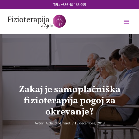
Skip
TEL:
+386 40 166 995
to
content
Main
Men
Zakaj je samoplačniška
fizioterapija pogoj za
okrevanje?
Avtor:
Ajda, dipl. fiziot.
/
15 decembra, 2018