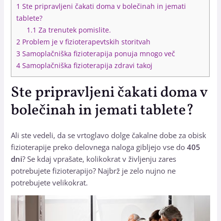
1
Ste pripravljeni čakati doma v bolečinah in jemati
tablete?
1.1
Za trenutek pomislite.
2
Problem je v fizioterapevtskih storitvah
3
Samoplačniška fizioterapija ponuja mnogo več
4
Samoplačniška fizioterapija zdravi takoj
Ste pripravljeni čakati doma v
bolečinah in
jemati
tablete?
Ali ste vedeli, da se vrtoglavo dolge čakalne dobe za obisk
fizioterapije preko delovnega naloga gibljejo vse do
405
dni
? Se kdaj vprašate, kolikokrat v življenju zares
potrebujete fizioterapijo? Najbrž je zelo nujno ne
potrebujete velikokrat.