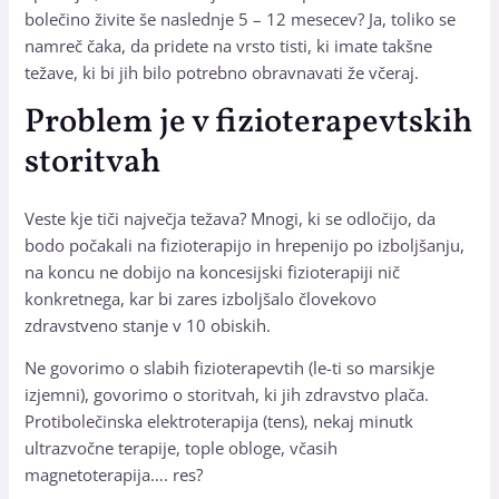
bolečino živite še naslednje 5 – 12 mesecev? Ja, toliko se
namreč čaka, da pridete na vrsto tisti, ki imate takšne
težave, ki bi jih bilo potrebno obravnavati že včeraj.
Problem je v fizioterapevtskih
storitvah
Veste kje tiči največja težava? Mnogi, ki se odločijo, da
bodo počakali na fizioterapijo in hrepenijo po izboljšanju,
na koncu ne dobijo na koncesijski fizioterapiji nič
konkretnega, kar bi zares izboljšalo človekovo
zdravstveno stanje v 10 obiskih.
Ne govorimo o slabih fizioterapevtih (le-ti so marsikje
izjemni), govorimo o storitvah, ki jih zdravstvo plača.
Protibolečinska elektroterapija (tens), nekaj minutk
ultrazvočne terapije, tople obloge, včasih
magnetoterapija…. res?